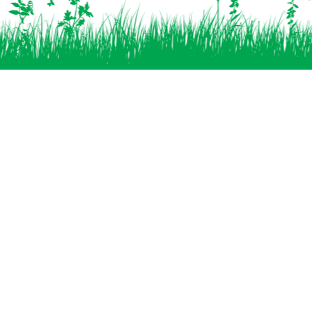
Vind ons op
Clubgebouwen
Lelybivak (land)
Scoutingpad 6
1351 GN Almere
Stormring (water)
Sluiskade 21
1353 BT Almere