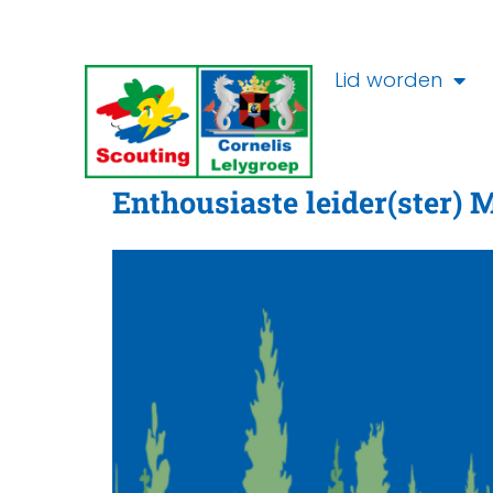
Ga
Lid worden
naar
de
Categorie:
Vacature
inhoud
Enthousiaste leider(ster) M