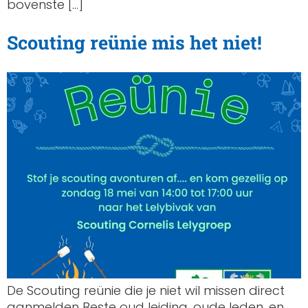
bovenste […]
Scouting reünie mis het niet!
De Scouting reünie die je niet wil missen direct
aanmelden Beste oud leiding, oude leden, en